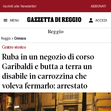
Gazzetta
Iscriviti alle Newsletter
ABBONATI
di
MENU
ACCEDI
Reggio
Reggio
Reggio
Cronaca
Centro storico
Ruba in un negozio di corso
Garibaldi e butta a terra un
disabile in carrozzina che
voleva fermarlo: arrestato