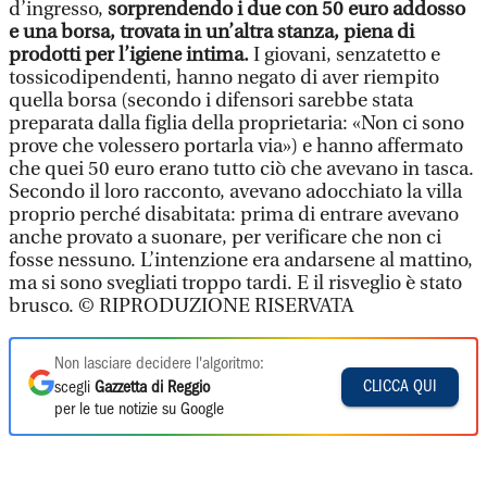
d’ingresso,
sorprendendo i due con 50 euro addosso
e una borsa, trovata in un’altra stanza, piena di
prodotti per l’igiene intima.
I giovani, senzatetto e
tossicodipendenti, hanno negato di aver riempito
quella borsa (secondo i difensori sarebbe stata
preparata dalla figlia della proprietaria: «Non ci sono
prove che volessero portarla via») e hanno affermato
che quei 50 euro erano tutto ciò che avevano in tasca.
Secondo il loro racconto, avevano adocchiato la villa
proprio perché disabitata: prima di entrare avevano
anche provato a suonare, per verificare che non ci
fosse nessuno. L’intenzione era andarsene al mattino,
ma si sono svegliati troppo tardi. E il risveglio è stato
brusco. © RIPRODUZIONE RISERVATA
Non lasciare decidere l'algoritmo:
CLICCA QUI
scegli
Gazzetta di Reggio
per le tue notizie su Google