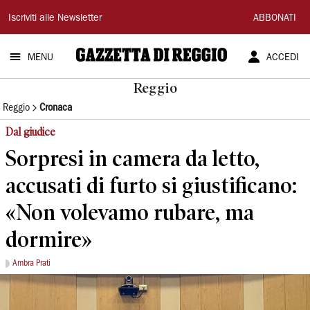
Gazzetta
Iscriviti alle Newsletter
ABBONATI
di
MENU
ACCEDI
Reggio
Reggio
Reggio
Cronaca
Dal giudice
Sorpresi in camera da letto,
accusati di furto si giustificano:
«Non volevamo rubare, ma
dormire»
Ambra Prati