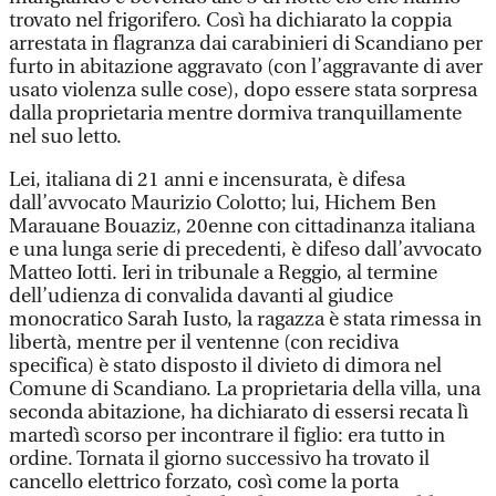
trovato nel frigorifero. Così ha dichiarato la coppia
arrestata in flagranza dai carabinieri di Scandiano per
furto in abitazione aggravato (con l’aggravante di aver
usato violenza sulle cose), dopo essere stata sorpresa
dalla proprietaria mentre dormiva tranquillamente
nel suo letto.
Lei, italiana di 21 anni e incensurata, è difesa
dall’avvocato Maurizio Colotto; lui, Hichem Ben
Marauane Bouaziz, 20enne con cittadinanza italiana
e una lunga serie di precedenti, è difeso dall’avvocato
Matteo Iotti. Ieri in tribunale a Reggio, al termine
dell’udienza di convalida davanti al giudice
monocratico Sarah Iusto, la ragazza è stata rimessa in
libertà, mentre per il ventenne (con recidiva
specifica) è stato disposto il divieto di dimora nel
Comune di Scandiano. La proprietaria della villa, una
seconda abitazione, ha dichiarato di essersi recata lì
martedì scorso per incontrare il figlio: era tutto in
ordine. Tornata il giorno successivo ha trovato il
cancello elettrico forzato, così come la porta