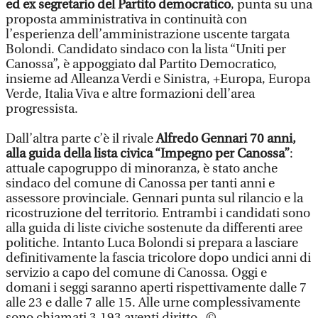
ed ex segretario del Partito democratico
, punta su una
proposta amministrativa in continuità con
l’esperienza dell’amministrazione uscente targata
Bolondi. Candidato sindaco con la lista “Uniti per
Canossa”, è appoggiato dal Partito Democratico,
insieme ad Alleanza Verdi e Sinistra, +Europa, Europa
Verde, Italia Viva e altre formazioni dell’area
progressista.
Dall’altra parte c’è il rivale
Alfredo Gennari 70 anni,
alla guida della lista civica “Impegno per Canossa”
:
attuale capogruppo di minoranza, è stato anche
sindaco del comune di Canossa per tanti anni e
assessore provinciale. Gennari punta sul rilancio e la
ricostruzione del territorio. Entrambi i candidati sono
alla guida di liste civiche sostenute da differenti aree
politiche. Intanto Luca Bolondi si prepara a lasciare
definitivamente la fascia tricolore dopo undici anni di
servizio a capo del comune di Canossa. Oggi e
domani i seggi saranno aperti rispettivamente dalle 7
alle 23 e dalle 7 alle 15. Alle urne complessivamente
sono chiamati 3.193 aventi diritto. ©