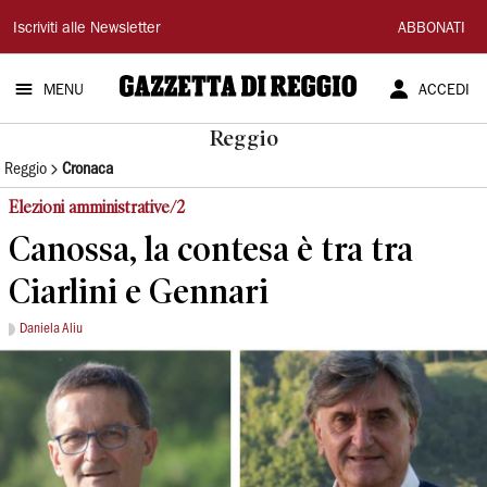
Gazzetta
Iscriviti alle Newsletter
ABBONATI
di
MENU
ACCEDI
Reggio
Reggio
Reggio
Cronaca
Elezioni amministrative/2
Canossa, la contesa è tra tra
Ciarlini e Gennari
Daniela Aliu