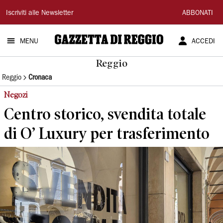
Gazzetta
Iscriviti alle Newsletter
ABBONATI
di
MENU
ACCEDI
Reggio
Reggio
Reggio
Cronaca
Negozi
Centro storico, svendita totale
di O’ Luxury per trasferimento