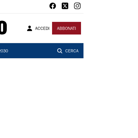
ACCEDI
ABBONATI
2030
CERCA