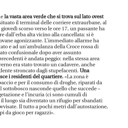
he
la vasta area verde che si trova sul lato ovest
situato il terminal delle corriere extraurbane, al
, giovedì scorso verso le ore 17, un passante ha
e dall’erba alta vicino alla cancellata: si è
giovane agonizzante. L’immediato allarme ha
Stato e ad un’ambulanza della Croce rossa di
stato confusionale dopo aver assunto
 precedenti è andata peggio: nella stessa area
erno era stato trovato un cadavere, anche
dente stroncato dagli stupefacenti.
Una
ce i residenti del quartiere.
«La zona è
accio e per il consumo di droghe, riparati da
 il sottobosco nasconde quello che succede –
etazione e l’incuria (ci sono cumuli di
l luogo sia diventato un rifugio per sbandati:
isate. Il tutto a pochi metri dall’autostazione,
pi da gioco per ragazzi».