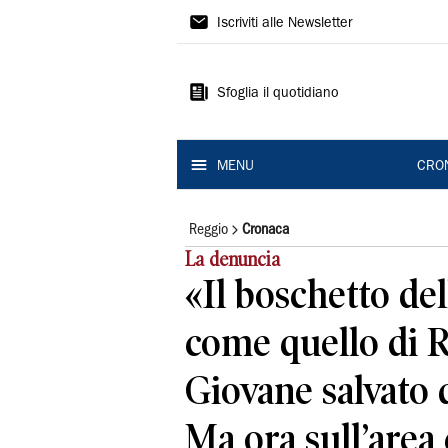
Gazzetta
Iscriviti alle Newsletter
di
Reggio
Sfoglia il quotidiano
MENU
CRO
Reggio
Cronaca
La denuncia
«Il boschetto de
come quello di 
Giovane salvato 
Ma ora sull’area 