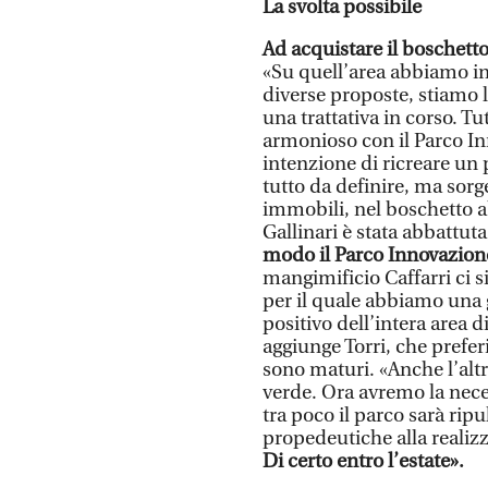
La svolta possibile
Ad acquistare il boschetto
«Su quell’area abbiamo in
diverse proposte, stiamo 
una trattativa in corso. Tu
armonioso con il Parco In
intenzione di ricreare un
tutto da definire, ma sor
immobili, nel boschetto 
Gallinari è stata abbattut
modo il Parco Innovazione
mangimificio Caffarri ci s
per il quale abbiamo una 
positivo dell’intera area 
aggiunge Torri, che prefer
sono maturi. «Anche l’altr
verde. Ora avremo la necess
tra poco il parco sarà ripu
propedeutiche alla realizz
Di certo entro l’estate».