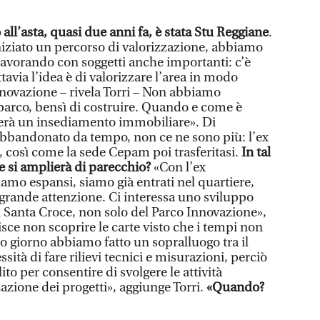
 all’asta, quasi due anni fa, è stata Stu Reggiane
.
iziato un percorso di valorizzazione, abbiamo
lavorando con soggetti anche importanti: c’è
ttavia l’idea è di valorizzare l’area in modo
novazione – rivela Torri – Non abbiamo
 parco, bensì di costruire. Quando e come è
gerà un insediamento immobiliare». Di
abbandonato da tempo, non ce ne sono più: l’ex
a, così come la sede Cepam poi trasferitasi.
In tal
 si amplierà di parecchio?
«Con l’ex
iamo espansi, siamo già entrati nel quartiere,
grande attenzione. Ci interessa uno sviluppo
di Santa Croce, non solo del Parco Innovazione»,
isce non scoprire le carte visto che i tempi non
o giorno abbiamo fatto un sopralluogo tra il
ità di fare rilievi tecnici e misurazioni, perciò
lito per consentire di svolgere le attività
azione dei progetti», aggiunge Torri.
«Quando?