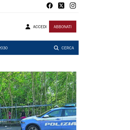
ACCEDI
ABBONATI
2030
CERCA