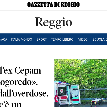
Reggio
NACA
ITALIA MONDO
SPORT
TEMPO LIBERO
VIDEO
SCUOLA 
ll’ex Cepam
Rogoredo».
dall’overdose.
c’è un