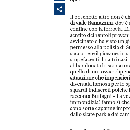
Il boschetto altro non è c
di viale Ramazzini
, dov’è 
confine con la ferrovia. Lì
sentito dei rantoli provenir
avvicinato e ha visto un 
permesso alla polizia di 
soccorrere il giovane, in 
stupefacenti. In altri casi
abbandonata lo scorso inv
quello di un tossicodipen
situazione che impensieris
diventata famosa per lo sp
sguardi indiscreti poiché
racconta Buffagni – La veg
immondizia) fanno sì che i
sono sorte capanne improvv
dallo skate park e dai cam