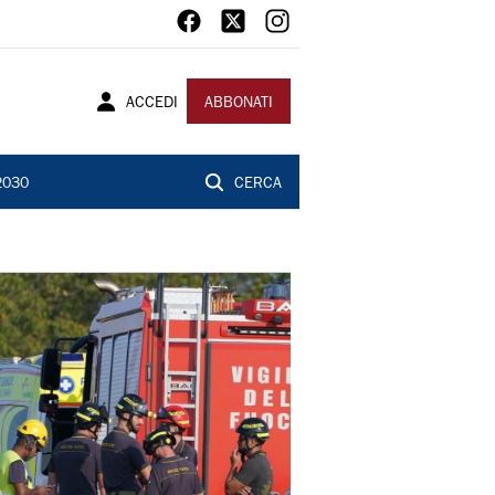
ACCEDI
ABBONATI
2030
CERCA