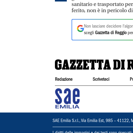
sanitario e trasportato p
ferito, non è in pericolo di
Non lasciare decidere l'algor
scegli
Gazzetta di Reggio
per
Redazione
Scriveteci
P
SAE Emilia S.r.l., Via Emilia Est, 985 – 411
I diritti delle immagini e dei testi sono riserva