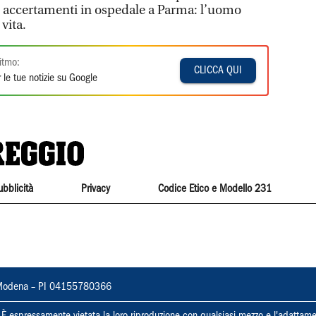
er accertamenti in ospedale a Parma: l’uomo
 vita.
itmo:
CLICCA QUI
 le tue notizie su Google
ubblicità
Privacy
Codice Etico e Modello 231
22, Modena – PI 04155780366
ti. È espressamente vietata la loro riproduzione con qualsiasi mezzo e l'adattame