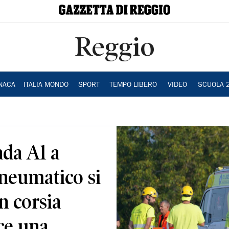
Reggio
NACA
ITALIA MONDO
SPORT
TEMPO LIBERO
VIDEO
SCUOLA 
ada A1 a
neumatico si
in corsia
ce una