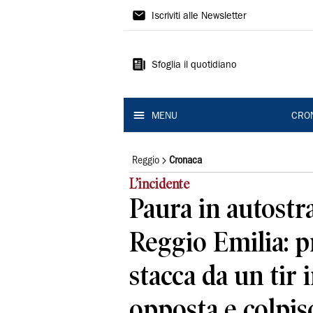
Gazzetta
Iscriviti alle Newsletter
di
Reggio
Sfoglia il quotidiano
MENU
CRO
Reggio
Cronaca
L’incidente
Paura in autostr
Reggio Emilia: p
stacca da un tir 
opposta e colpis