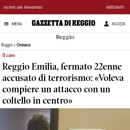
Gazzetta
Iscriviti alle Newsletter
ABBONATI
di
MENU
ACCEDI
Reggio
Reggio
Reggio
Cronaca
Il caso
Reggio Emilia, fermato 22enne
accusato di terrorismo: «Voleva
compiere un attacco con un
coltello in centro»