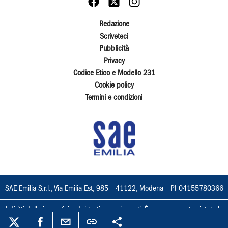
Redazione
Scriveteci
Pubblicità
Privacy
Codice Etico e Modello 231
Cookie policy
Termini e condizioni
SAE Emilia S.r.l., Via Emilia Est, 985 – 41122, Modena – PI 04155780366
I diritti delle immagini e dei testi sono riservati. È espressamente vietata la
loro riproduzione con qualsiasi mezzo e l'adattamento totale o parziale.