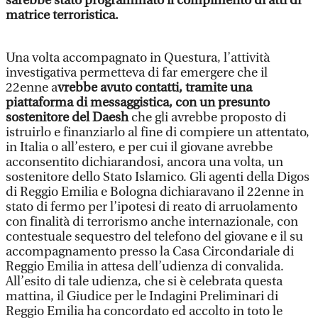
sarebbe stato programmato il compimento di atti di
matrice terroristica.
Una volta accompagnato in Questura, l’attività
investigativa permetteva di far emergere che il
22enne a
vrebbe avuto contatti, tramite una
piattaforma di messaggistica, con un presunto
sostenitore del Daesh
che gli avrebbe proposto di
istruirlo e finanziarlo al fine di compiere un attentato,
in Italia o all’estero, e per cui il giovane avrebbe
acconsentito dichiarandosi, ancora una volta, un
sostenitore dello Stato Islamico. Gli agenti della Digos
di Reggio Emilia e Bologna dichiaravano il 22enne in
stato di fermo per l’ipotesi di reato di arruolamento
con finalità di terrorismo anche internazionale, con
contestuale sequestro del telefono del giovane e il su
accompagnamento presso la Casa Circondariale di
Reggio Emilia in attesa dell’udienza di convalida.
All’esito di tale udienza, che si è celebrata questa
mattina, il Giudice per le Indagini Preliminari di
Reggio Emilia ha concordato ed accolto in toto le