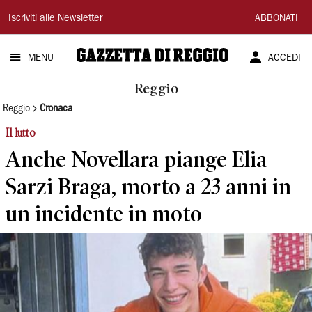
Gazzetta
Iscriviti alle Newsletter
ABBONATI
di
MENU
ACCEDI
Reggio
Reggio
Reggio
Cronaca
Il lutto
Anche Novellara piange Elia
Sarzi Braga, morto a 23 anni in
un incidente in moto