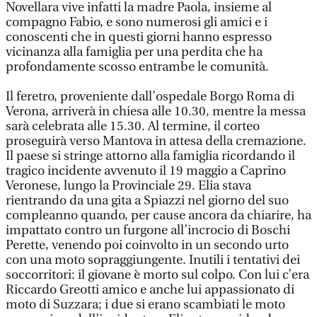
Novellara vive infatti la madre Paola, insieme al
compagno Fabio, e sono numerosi gli amici e i
conoscenti che in questi giorni hanno espresso
vicinanza alla famiglia per una perdita che ha
profondamente scosso entrambe le comunità.
Il feretro, proveniente dall’ospedale Borgo Roma di
Verona, arriverà in chiesa alle 10.30, mentre la messa
sarà celebrata alle 15.30. Al termine, il corteo
proseguirà verso Mantova in attesa della cremazione.
Il paese si stringe attorno alla famiglia ricordando il
tragico incidente avvenuto il 19 maggio a Caprino
Veronese, lungo la Provinciale 29. Elia stava
rientrando da una gita a Spiazzi nel giorno del suo
compleanno quando, per cause ancora da chiarire, ha
impattato contro un furgone all’incrocio di Boschi
Perette, venendo poi coinvolto in un secondo urto
con una moto sopraggiungente. Inutili i tentativi dei
soccorritori: il giovane è morto sul colpo. Con lui c’era
Riccardo Greotti amico e anche lui appassionato di
moto di Suzzara; i due si erano scambiati le moto