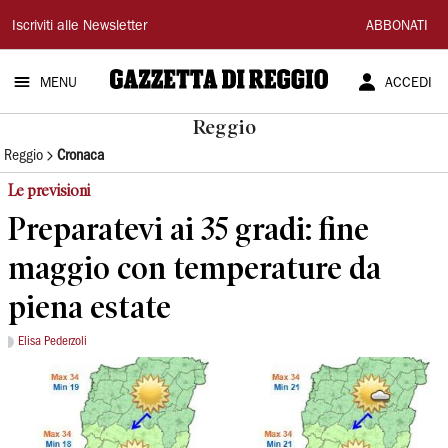
Gazzetta
Iscriviti alle Newsletter
ABBONATI
di
MENU
ACCEDI
Reggio
Reggio
Reggio
Cronaca
Le previsioni
Preparatevi ai 35 gradi: fine
maggio con temperature da
piena estate
Elisa Pederzoli