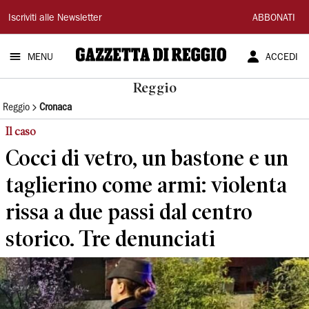
Gazzetta
Iscriviti alle Newsletter
ABBONATI
di
MENU
ACCEDI
Reggio
Reggio
Reggio
Cronaca
Il caso
Cocci di vetro, un bastone e un
taglierino come armi: violenta
rissa a due passi dal centro
storico. Tre denunciati