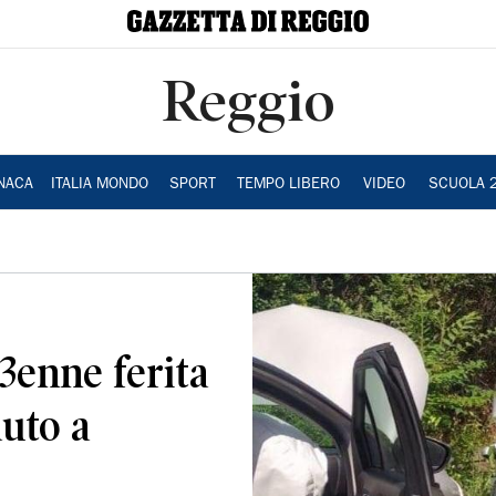
Reggio
NACA
ITALIA MONDO
SPORT
TEMPO LIBERO
VIDEO
SCUOLA 
83enne ferita
auto a