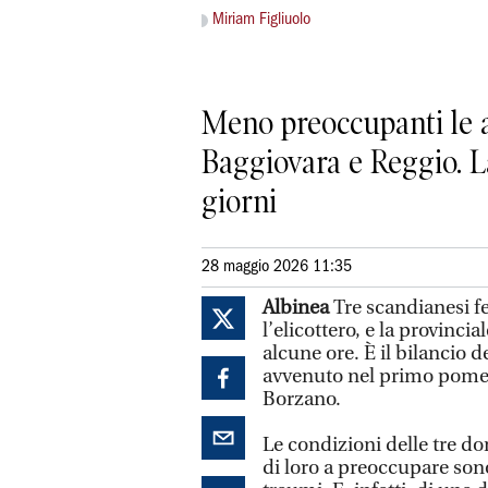
Miriam Figliuolo
Meno preoccupanti le al
Baggiovara e Reggio. La
giorni
28 maggio 2026 11:35
Albinea
Tre scandianesi fe
l’elicottero, e la provinc
alcune ore. È il bilancio d
avvenuto nel primo pomerig
Borzano.
Le condizioni delle tre d
di loro a preoccupare sono