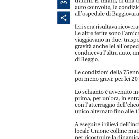
traumi. E, infatti, di una
auto coinvolte, le condizi
all’ospedale di Baggiovar
Ieri sera risultava ricovera
Le altre ferite sono l’am
viaggiavano in due, trasp
gravità anche lei all’osp
conduceva l’altra auto, un
di Reggio.
Le condizioni della 75enne
poi meno gravi: per lei 20
Lo schianto è avvenuto int
prima, per un’ora, in entr
con l’atterraggio dell’eli
unico alternato fino alle 1
A eseguire i rilievi dell’in
locale Unione colline mat
per ricostruire la dinamic