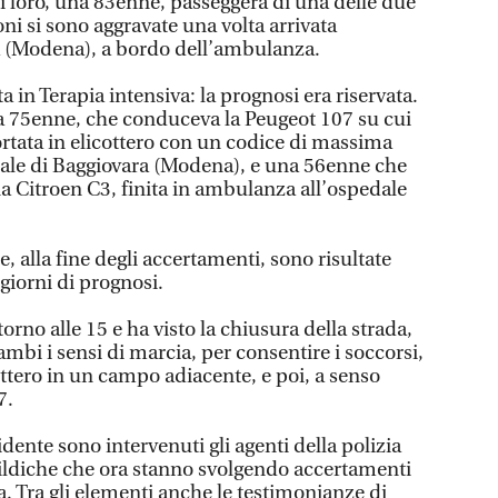
 di loro, una 83enne, passeggera di una delle due
oni si sono aggravate una volta arrivata
a (Modena), a bordo dell’ambulanza.
ta in Terapia intensiva: la prognosi era riservata.
ica 75enne, che conduceva la Peugeot 107 su cui
ortata in elicottero con un codice di massima
edale di Baggiovara (Modena), e una 56enne che
a Citroen C3, finita in ambulanza all’ospedale
, alla fine degli accertamenti, sono risultate
 giorni di prognosi.
orno alle 15 e ha visto la chiusura della strada,
ambi i sensi di marcia, per consentire i soccorsi,
cottero in un campo adiacente, e poi, a senso
7.
cidente sono intervenuti gli agenti della polizia
ildiche che ora stanno svolgendo accertamenti
a. Tra gli elementi anche le testimonianze di