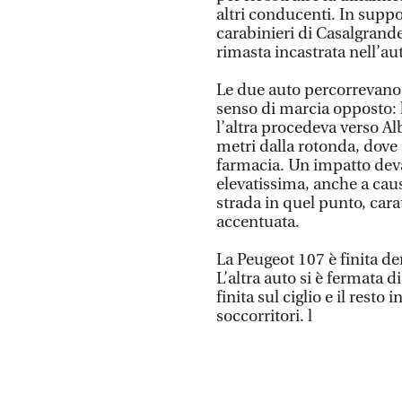
altri conducenti. In suppor
carabinieri di Casalgrande
rimasta incastrata nell’au
Le due auto percorrevano l
senso di marcia opposto: l
l’altra procedeva verso Al
metri dalla rotonda, dove s
farmacia. Un impatto deva
elevatissima, anche a cau
strada in quel punto, car
accentuata.
La Peugeot 107 è finita den
L’altra auto si è fermata d
finita sul ciglio e il resto
soccorritori. l