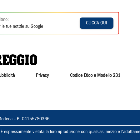
itmo:
CLICCA QUI
 le tue notizie su Google
ubblicità
Privacy
Codice Etico e Modello 231
22, Modena – PI 04155780366
ti. È espressamente vietata la loro riproduzione con qualsiasi mezzo e l'adattame