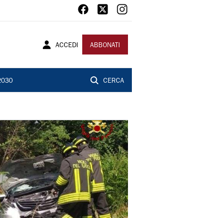
ACCEDI
ABBONATI
2030
CERCA