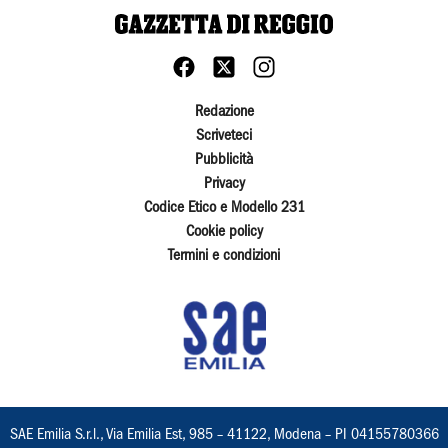
Redazione
Scriveteci
Pubblicità
Privacy
Codice Etico e Modello 231
Cookie policy
Termini e condizioni
SAE Emilia S.r.l., Via Emilia Est, 985 – 41122, Modena – PI 04155780366