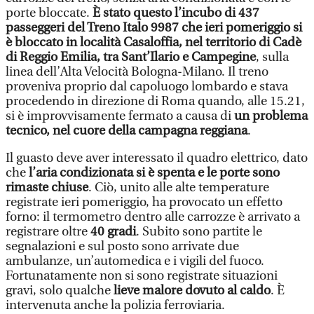
porte bloccate.
È stato questo l’incubo di 437
passeggeri del Treno Italo 9987 che ieri pomeriggio si
è bloccato in località Casaloffia, nel territorio di Cadè
di Reggio Emilia, tra Sant’Ilario e Campegine
, sulla
linea dell’Alta Velocità Bologna-Milano. Il treno
proveniva proprio dal capoluogo lombardo e stava
procedendo in direzione di Roma quando, alle 15.21,
si è improvvisamente fermato a causa di
un problema
tecnico, nel cuore della campagna reggiana
.
Il guasto deve aver interessato il quadro elettrico, dato
che
l’aria condizionata si è spenta e le porte sono
rimaste chiuse
. Ciò, unito alle alte temperature
registrate ieri pomeriggio, ha provocato un effetto
forno: il termometro dentro alle carrozze è arrivato a
registrare oltre
40 gradi
. Subito sono partite le
segnalazioni e sul posto sono arrivate due
ambulanze, un’automedica e i vigili del fuoco.
Fortunatamente non si sono registrate situazioni
gravi, solo qualche
lieve malore dovuto al caldo
. È
intervenuta anche la polizia ferroviaria.