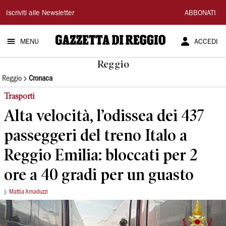
Gazzetta
Iscriviti alle Newsletter
ABBONATI
di
MENU
ACCEDI
Reggio
Reggio
Reggio
Cronaca
Trasporti
Alta velocità, l’odissea dei 437
passeggeri del treno Italo a
Reggio Emilia: bloccati per 2
ore a 40 gradi per un guasto
Mattia Amaduzzi