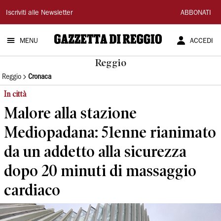
Gazzetta
Iscriviti alle Newsletter
ABBONATI
di
MENU
ACCEDI
Reggio
Reggio
Reggio
Cronaca
In città
Malore alla stazione
Mediopadana: 51enne rianimato
da un addetto alla sicurezza
dopo 20 minuti di massaggio
cardiaco