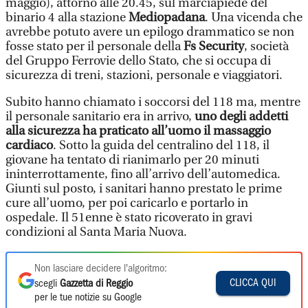
maggio), attorno alle 20.45, sul marciapiede del
binario 4 alla stazione
Mediopadana
. Una vicenda che
avrebbe potuto avere un epilogo drammatico se non
fosse stato per il personale della
Fs Security
, società
del Gruppo Ferrovie dello Stato, che si occupa di
sicurezza di treni, stazioni, personale e viaggiatori.
Subito hanno chiamato i soccorsi del 118 ma, mentre
il personale sanitario era in arrivo,
uno degli addetti
alla sicurezza ha praticato all’uomo il massaggio
cardiaco
. Sotto la guida del centralino del 118, il
giovane ha tentato di rianimarlo per 20 minuti
ininterrottamente, fino all’arrivo dell’automedica.
Giunti sul posto, i sanitari hanno prestato le prime
cure all’uomo, per poi caricarlo e portarlo in
ospedale. Il 51enne è stato ricoverato in gravi
condizioni al Santa Maria Nuova.
Non lasciare decidere l'algoritmo:
CLICCA QUI
scegli
Gazzetta di Reggio
per le tue notizie su Google