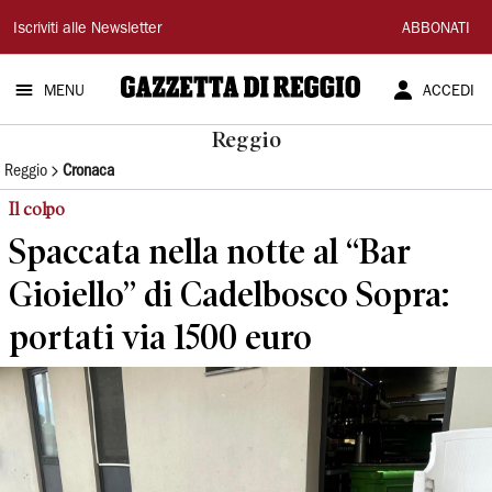
Gazzetta
Iscriviti alle Newsletter
ABBONATI
di
MENU
ACCEDI
Reggio
Reggio
Reggio
Cronaca
Il colpo
Spaccata nella notte al “Bar
Gioiello” di Cadelbosco Sopra:
portati via 1500 euro