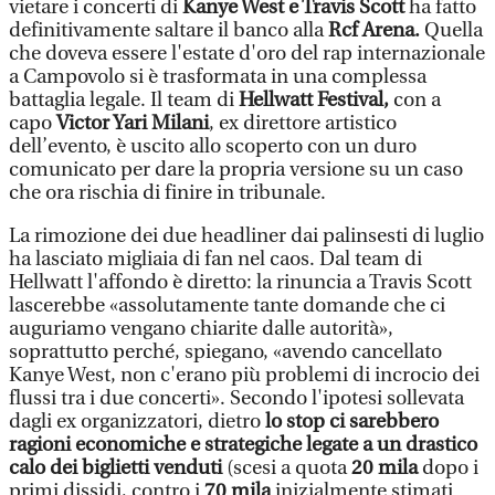
vietare i concerti di
Kanye West e Travis Scott
ha fatto
definitivamente saltare il banco alla
Rcf Arena.
Quella
che doveva essere l'estate d'oro del rap internazionale
a Campovolo si è trasformata in una complessa
battaglia legale. Il team di
Hellwatt Festival,
con a
capo
Victor Yari Milani
, ex direttore artistico
dell’evento, è uscito allo scoperto con un duro
comunicato per dare la propria versione su un caso
che ora rischia di finire in tribunale.
La rimozione dei due headliner dai palinsesti di luglio
ha lasciato migliaia di fan nel caos. Dal team di
Hellwatt l'affondo è diretto: la rinuncia a Travis Scott
lascerebbe «assolutamente tante domande che ci
auguriamo vengano chiarite dalle autorità»,
soprattutto perché, spiegano, «avendo cancellato
Kanye West, non c'erano più problemi di incrocio dei
flussi tra i due concerti». Secondo l'ipotesi sollevata
dagli ex organizzatori, dietro
lo stop ci sarebbero
ragioni economiche e strategiche legate a un drastico
calo dei biglietti venduti
(scesi a quota
20 mila
dopo i
primi dissidi, contro i
70 mila
inizialmente stimati