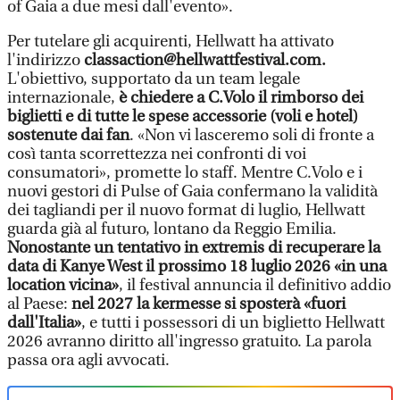
of Gaia a due mesi dall'evento».
Per tutelare gli acquirenti, Hellwatt ha attivato
l'indirizzo
classaction@hellwattfestival.com.
L'obiettivo, supportato da un team legale
internazionale,
è chiedere a C.Volo il rimborso dei
biglietti e di tutte le spese accessorie (voli e hotel)
sostenute dai fan
. «Non vi lasceremo soli di fronte a
così tanta scorrettezza nei confronti di voi
consumatori», promette lo staff. Mentre C.Volo e i
nuovi gestori di Pulse of Gaia confermano la validità
dei tagliandi per il nuovo format di luglio, Hellwatt
guarda già al futuro, lontano da Reggio Emilia.
Nonostante un tentativo in extremis di recuperare la
data di Kanye West il prossimo 18 luglio 2026 «in una
location vicina»
, il festival annuncia il definitivo addio
al Paese:
nel 2027 la kermesse si sposterà «fuori
dall'Italia»
, e tutti i possessori di un biglietto Hellwatt
2026 avranno diritto all'ingresso gratuito. La parola
passa ora agli avvocati.