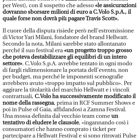
per West), con il sospetto che adesso
«le assicurazioni
dovranno sborsare milioni di euro a C.Volo S.p.A., il
quale forse non dovrà più pagare Travis Scott».
Il cuore della disputa risiede però nell'estromissione
di Victor Yari Milani, fondatore del brand Hellwatt.
Secondo la nota, Milani sarebbe stato allontanato
perché il suo festival era
«un progetto troppo grosso
che poteva destabilizzare gli equilibri di un intero
settore»
. C.Volo S.p.A. avrebbe tentato in ogni modo
di fargli ridimensionare la portata dell'evento, non
per budget, ma perché le imponenti scenografie
avrebbero avuto «troppo impatto sul pubblico». Per
aggirare la titolarità del marchio Hellwatt e i vincoli
contrattuali,
C.Volo ha successivamente modificato il
nome della rassegna
, prima in RCF Summer Shows e
poi in Pulse of Gaia, affidandosi a Zamna Festival.
Una mossa definita dal vecchio team come
un
tentativo di eludere le clausole
, «ingannando così i
consumatori che hanno comprato i ticket per
partecipare a Hellwatt Festival e si sono ritrovati Pulse