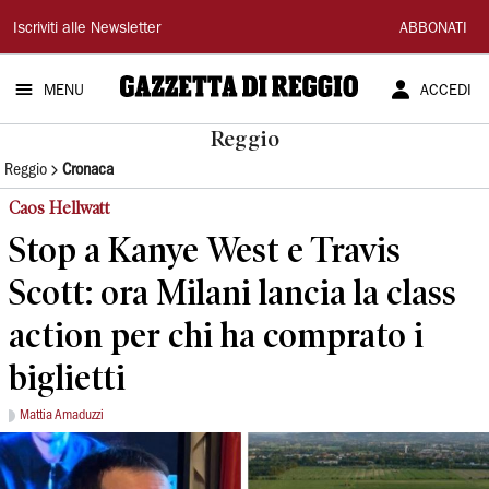
Gazzetta
Iscriviti alle Newsletter
ABBONATI
di
MENU
ACCEDI
Reggio
Reggio
Reggio
Cronaca
Caos Hellwatt
Stop a Kanye West e Travis
Scott: ora Milani lancia la class
action per chi ha comprato i
biglietti
Mattia Amaduzzi