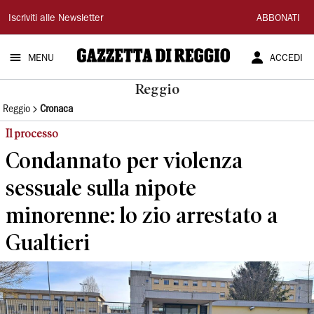
Gazzetta
Iscriviti alle Newsletter
ABBONATI
di
MENU
ACCEDI
Reggio
Reggio
Reggio
Cronaca
Il processo
Condannato per violenza
sessuale sulla nipote
minorenne: lo zio arrestato a
Gualtieri