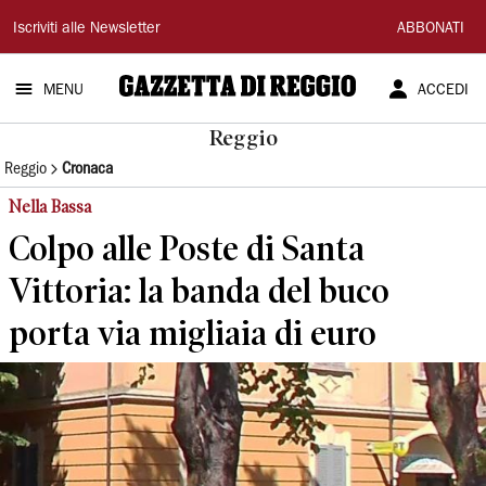
Gazzetta
Iscriviti alle Newsletter
ABBONATI
di
MENU
ACCEDI
Reggio
Reggio
Reggio
Cronaca
Nella Bassa
Colpo alle Poste di Santa
Vittoria: la banda del buco
porta via migliaia di euro