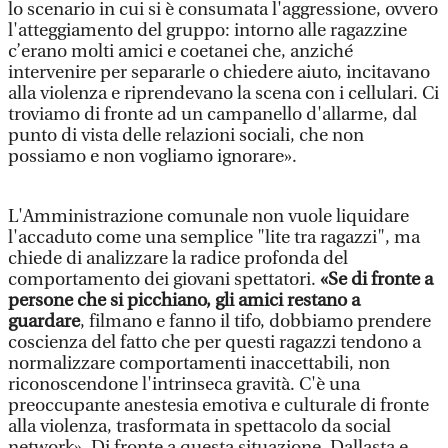
lo scenario in cui si è consumata l'aggressione, ovvero
l'atteggiamento del gruppo: intorno alle ragazzine
c’erano molti amici e coetanei che, anziché
intervenire per separarle o chiedere aiuto, incitavano
alla violenza e riprendevano la scena con i cellulari. Ci
troviamo di fronte ad un campanello d'allarme, dal
punto di vista delle relazioni sociali, che non
possiamo e non vogliamo ignorare».
L'Amministrazione comunale non vuole liquidare
l'accaduto come una semplice "lite tra ragazzi", ma
chiede di analizzare la radice profonda del
comportamento dei giovani spettatori.
«Se di fronte a
persone che si picchiano, gli amici restano a
guardare
, filmano e fanno il tifo, dobbiamo prendere
coscienza del fatto che per questi ragazzi tendono a
normalizzare comportamenti inaccettabili, non
riconoscendone l'intrinseca gravità. C'è una
preoccupante anestesia emotiva e culturale di fronte
alla violenza, trasformata in spettacolo da social
network». Di fronte a questa situazione, Dallasta e