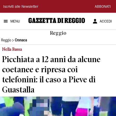
Gazzetta
Iscriviti alle Newsletter
ABBONATI
di
MENU
ACCEDI
Reggio
Reggio
Reggio
Cronaca
Nella Bassa
Picchiata a 12 anni da alcune
coetanee e ripresa coi
telefonini: il caso a Pieve di
Guastalla