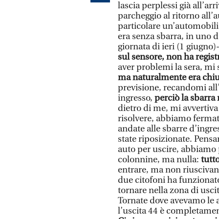
lascia perplessi già all’ar
parcheggio al ritorno all’
particolare un’automobili
era senza sbarra, in uno d
giornata di ieri (1 giugno)
sul sensore, non ha regis
aver problemi la sera, mi 
ma naturalmente era chi
previsione, recandomi all’
ingresso,
perciò la sbarra 
dietro di me, mi avvertiv
risolvere, abbiamo fermato
andate alle sbarre d’ingre
state riposizionate. Pensan
auto per uscire, abbiamo p
colonnine, ma nulla:
tutt
entrare, ma non riusciva
due citofoni ha funzionat
tornare nella zona di usci
Tornate dove avevamo le au
l’uscita 44 è completamen