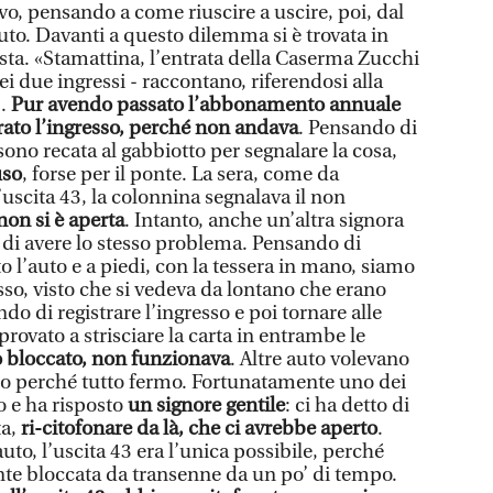
rivo, pensando a come riuscire a uscire, poi, dal
auto. Davanti a questo dilemma si è trovata in
sta. «Stamattina, l’entrata della Caserma Zucchi
ei due ingressi - raccontano, riferendosi alla
-.
Pur avendo passato l’abbonamento annuale
trato l’ingresso, perché non andava
. Pensando di
sono recata al gabbiotto per segnalare la cosa,
uso
, forse per il ponte. La sera, come da
uscita 43, la colonnina segnalava il non
non si è aperta
. Intanto, anche un’altra signora
a di avere lo stesso problema. Pensando di
 l’auto e a piedi, con la tessera in mano, siamo
sso, visto che si vedeva da lontano che erano
do di registrare l’ingresso e poi tornare alle
rovato a strisciare la carta in entrambe le
o bloccato, non funzionava
. Altre auto volevano
no perché tutto fermo. Fortunatamente uno dei
o e ha risposto
un signore gentile
: ci ha detto di
ta,
ri-citofonare da là, che ci avrebbe aperto
.
to, l’uscita 43 era l’unica possibile, perché
te bloccata da transenne da un po’ di tempo.