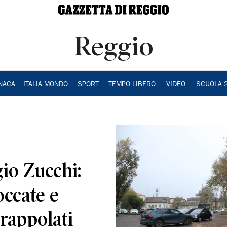
Reggio
NACA
ITALIA MONDO
SPORT
TEMPO LIBERO
VIDEO
SCUOLA 
io Zucchi:
occate e
trappolati