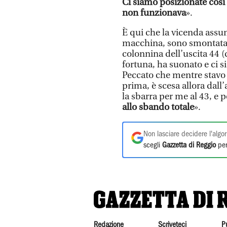
Ci siamo posizionate cosi 
non funzionava
».
È qui che la vicenda assu
macchina, sono smontata p
colonnina dell’uscita 44 (
fortuna, ha suonato e ci si
Peccato che mentre stavo r
prima, è scesa allora dall’
la sbarra per me al 43, e 
allo sbando totale
».
Non lasciare decidere l'algor
scegli
Gazzetta di Reggio
per
Redazione
Scriveteci
P