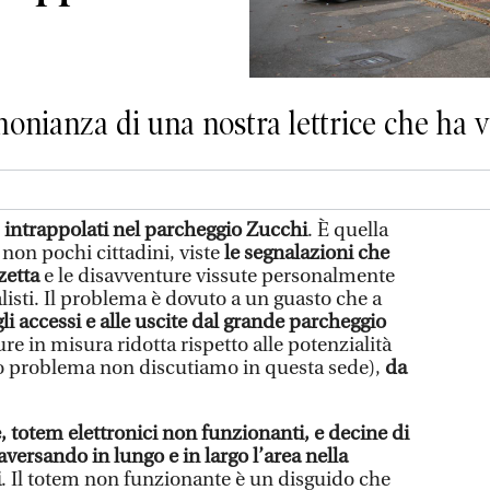
monianza di una nostra lettrice che ha v
,
intrappolati nel parcheggio Zucchi
. È quella
 non pochi cittadini, viste
le segnalazioni che
zetta
e le disavventure vissute personalmente
alisti. Il problema è dovuto a un guasto che a
gli accessi e alle uscite dal grande parcheggio
re in misura ridotta rispetto alle potenzialità
co problema non discutiamo in questa sede),
da
, totem elettronici non funzionanti, e decine di
aversando in lungo e in largo l’area nella
i
. Il totem non funzionante è un disguido che