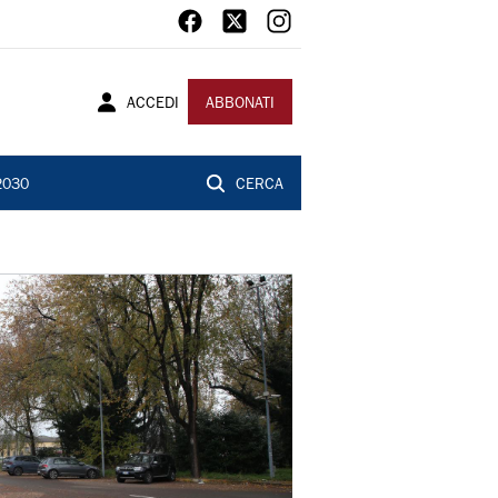
ACCEDI
ABBONATI
2030
CERCA