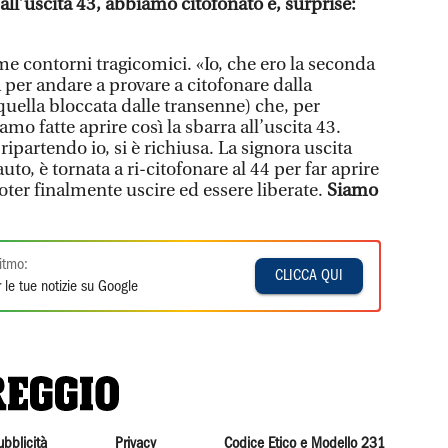
all’uscita 43, abbiamo citofonato e, surprise:
me contorni tragicomici. «Io, che ero la seconda
er andare a provare a citofonare dalla
quella bloccata dalle transenne) che, per
amo fatte aprire così la sbarra all’uscita 43.
ipartendo io, si è richiusa. La signora uscita
auto, è tornata a ri-citofonare al 44 per far aprire
poter finalmente uscire ed essere liberate.
Siamo
itmo:
CLICCA QUI
 le tue notizie su Google
ubblicità
Privacy
Codice Etico e Modello 231