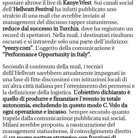
spostare altrove il live di
Kanye West
. Sui canali social
dell’
Hellwatt Festival
ha infatti pubblicato uno
stralcio di una mail che avrebbe inviato al
management del discusso rapper statunitense,
reduce dal successo in Turchia
, dove ha registrato un
record di spettatori. Nella mail, i destinatari risultano
oscurati e si intravede solo una parte dell’indirizzo:
“yeezy.com”
. L’oggetto della comunicazione è
“Performance Opportunity in Italy”.
Secondo il contenuto della mail, i tecnici
delll’Hellwatt sarebbero attualmente impegnati in
una fase di fitte discussioni con istituzioni locali di
un’altra città italiana per l’ottenimento dei permessi e
la definizione della logistica.
L’obiettivo dichiarato è
quello di produrre e finanziare l’evento in totale
autonomia, escludendo in questo modo C. Volo da
ogni operazione e incasso
. Sempre secondo quanto
trapela dalla comunicazione pubblicata sui social,
Milani avrebbe proposto, a rassicurazione del
management statunitense, il coinvolgimento diretto
di
un nuovo partner strategico con funzioni di