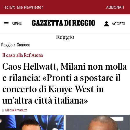
Gazzetta
Iscriviti alle Newsletter
ABBONATI
di
MENU
ACCEDI
Reggio
Reggio
Reggio
Cronaca
Il caso alla Rcf Arena
Caos Hellwatt, Milani non molla
e rilancia: «Pronti a spostare il
concerto di Kanye West in
un’altra città italiana»
Mattia Amaduzzi