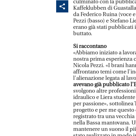
culminato con la pubblicaz
Kaffeklubben di Guastalla
da Federico Ruina (voce e 
Pezzi (basso) e Stefano Li
erano già stati pubblicati
buttato.
Si raccontano
«Abbiamo iniziato a lavora
nostra prima esperienza c
Nicola Pezzi. «I brani ha
affrontano temi come l'in
l'alienazione legata al lav
avevano già pubblicato l'
svolgono altre professioni:
idraulico e Liera studente
per passione», sottolinea
progetto e per me questo 
registrato tra una vecchia
nella Bassa mantovana. Un
mantenere un suono il più
stato realizzato in modo 