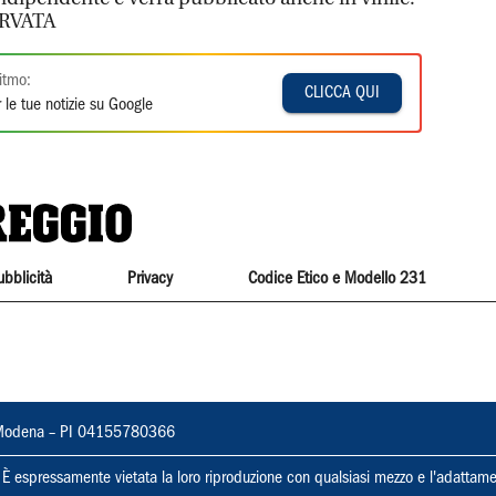
RVATA
itmo:
CLICCA QUI
 le tue notizie su Google
ubblicità
Privacy
Codice Etico e Modello 231
22, Modena – PI 04155780366
ti. È espressamente vietata la loro riproduzione con qualsiasi mezzo e l'adattame