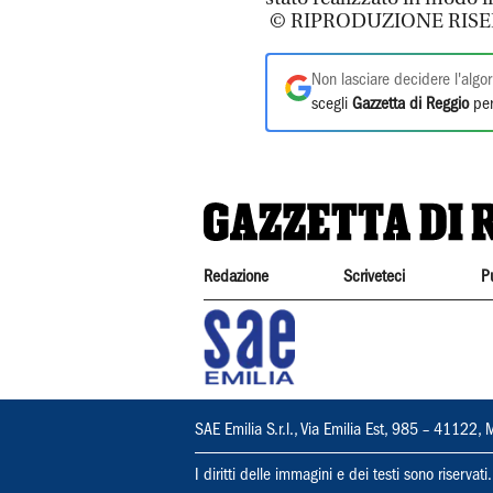
© RIPRODUZIONE RISE
Non lasciare decidere l'algor
scegli
Gazzetta di Reggio
per
Redazione
Scriveteci
P
SAE Emilia S.r.l., Via Emilia Est, 985 – 411
I diritti delle immagini e dei testi sono riserva