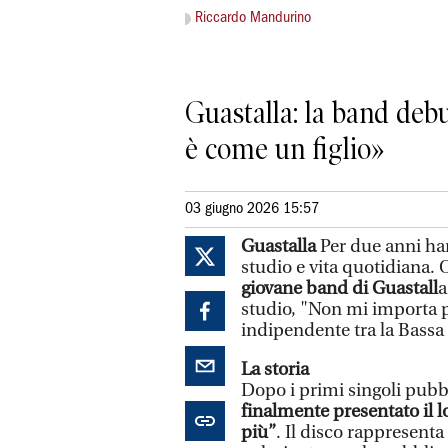
Riccardo Mandurino
Guastalla: la band debu
è come un figlio»
03 giugno 2026 15:57
Guastalla
Per due anni han
studio e vita quotidiana. 
giovane band di Guastall
a
studio, "Non mi importa pi
indipendente tra la Bassa
La storia
Dopo i primi singoli pubbl
finalmente presentato il 
più”
. Il disco rappresenta