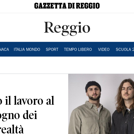
Reggio
NACA
ITALIA MONDO
SPORT
TEMPO LIBERO
VIDEO
SCUOLA 
il lavoro al
sogno dei
ealtà