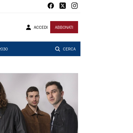
ACCEDI
ABBONATI
2030
CERCA