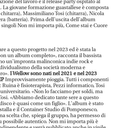
ione del lavoro e il release party ospitato al
. La giovane formazione guastallese è composta
chitarra), Massimiliano Tosi (chitarra), Nicola
era (batteria). Prima dell'uscita dell'album
 i singoli Non mi importa più, Come stai e Cuore
re a questo progetto nel 2023 ed è stata la
on un album completo», racconta il bassista
nno un'impronta malinconica indie rock e
dividualismo della società moderna e
oro».
I Wellow sono nati nel 2021 e nel 2023
EP
Improvvisamente pioggia. Tutti i componenti
 Ruina è fisioterapista, Pezzi informatico, Tosi
 universitario. «Non lo facciamo per soldi, ma
 Tosi. «Abbiamo dedicato tante sere a questo
disco è quasi come un figlio». L'album è stato
 stalla e il Container Studio di Pomponesco,
a scelta che, spiega il gruppo, ha permesso di
 possibile autentico. Non mi importa più è
indipendente e verrà pubblicato anche in vinile.