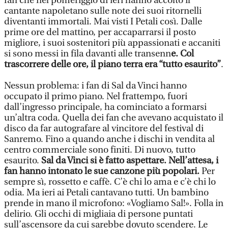
fan che nel pomeriggio di ieri hanno accolto il
cantante napoletano sulle note dei suoi ritornelli
diventanti immortali. Mai visti I Petali così. Dalle
prime ore del mattino, per accaparrarsi il posto
migliore, i suoi sostenitori più appassionati e accaniti
si sono messi in fila davanti alle transenn
e. Col
trascorrere delle ore, il piano terra era “tutto esaurito”
.
Nessun problema: i fan di Sal da Vinci hanno
occupato il primo piano. Nel frattempo, fuori
dall’ingresso principale, ha cominciato a formarsi
un’altra coda. Quella dei fan che avevano acquistato il
disco da far autografare al vincitore del festival di
Sanremo. Fino a quando anche i dischi in vendita al
centro commerciale sono finiti. Di nuovo, tutto
esaurito.
Sal da Vinci si è fatto aspettare. Nell’attesa, i
fan hanno intonato le sue canzone più popolari.
Per
sempre sì, rossetto e caffè. C’è chi lo ama e c’è chi lo
odia. Ma ieri ai Petali cantavano tutti. Un bambino
prende in mano il microfono: «Vogliamo Sal!». Folla in
delirio. Gli occhi di migliaia di persone puntati
sull’ascensore da cui sarebbe dovuto scendere. Le