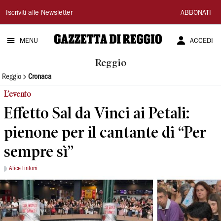
Gazzetta
Iscriviti alle Newsletter
ABBONATI
di
MENU
ACCEDI
Reggio
Reggio
Reggio
Cronaca
L’evento
Effetto Sal da Vinci ai Petali:
pienone per il cantante di “Per
sempre sì”
Alice Tintorri