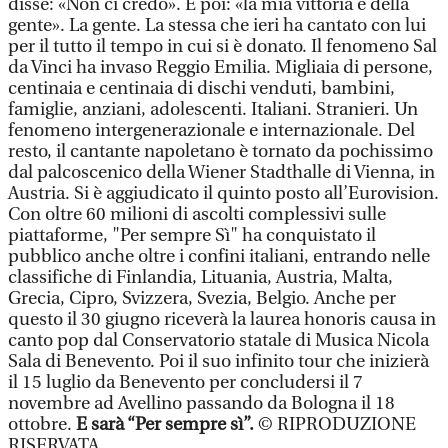
disse: «Non ci credo». E poi: «la mia vittoria è della
gente». La gente. La stessa che ieri ha cantato con lui
per il tutto il tempo in cui si è donato. Il fenomeno Sal
da Vinci ha invaso Reggio Emilia. Migliaia di persone,
centinaia e centinaia di dischi venduti, bambini,
famiglie, anziani, adolescenti. Italiani. Stranieri. Un
fenomeno intergenerazionale e internazionale. Del
resto, il cantante napoletano è tornato da pochissimo
dal palcoscenico della Wiener Stadthalle di Vienna, in
Austria. Si è aggiudicato il quinto posto all’Eurovision.
Con oltre 60 milioni di ascolti complessivi sulle
piattaforme, "Per sempre Sì" ha conquistato il
pubblico anche oltre i confini italiani, entrando nelle
classifiche di Finlandia, Lituania, Austria, Malta,
Grecia, Cipro, Svizzera, Svezia, Belgio. Anche per
questo il 30 giugno riceverà la laurea honoris causa in
canto pop dal Conservatorio statale di Musica Nicola
Sala di Benevento. Poi il suo infinito tour che inizierà
il 15 luglio da Benevento per concludersi il 7
novembre ad Avellino passando da Bologna il 18
ottobre.
E sarà “Per sempre sì”.
© RIPRODUZIONE
RISERVATA