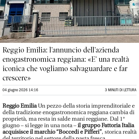
Reggio Emilia: l’annuncio dell’azienda
enogastronomica reggiana: «E’ una realtà
iconica che vogliamo salvaguardare e far
crescere»
04 giugno 2026 14:16
3 MINUTI DI LETTURA
Reggio Emilia
Un pezzo della storia imprenditoriale e
della tradizione enogastronomica reggiana cambia di
proprietà, ma resta in salde mani reggiane. Dal 1°
giugno – si legge in una nota –
il gruppo Fattoria Italia
acquisisce il marchio “Boccedi e Pifferi”
, storica realtà
del territorio nel settore della pasta fresca,