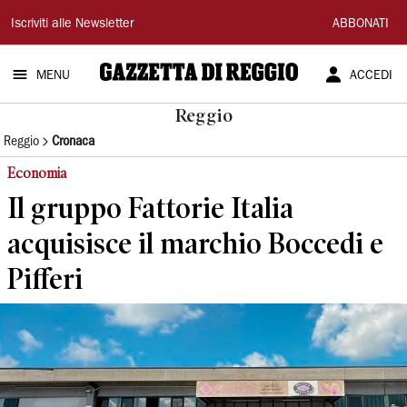
Gazzetta
Iscriviti alle Newsletter
ABBONATI
di
MENU
ACCEDI
Reggio
Reggio
Reggio
Cronaca
Economia
Il gruppo Fattorie Italia
acquisisce il marchio Boccedi e
Pifferi