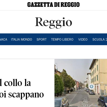
Reggio
NACA
ITALIA MONDO
SPORT
TEMPO LIBERO
VIDEO
SCUOLA 
 collo la
poi scappano