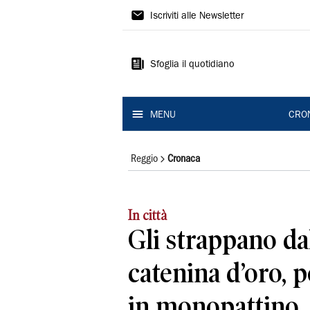
Gazzetta
Iscriviti alle Newsletter
di
Reggio
Sfoglia il quotidiano
MENU
CRO
Reggio
Cronaca
In città
Gli strappano dal
catenina d’oro, 
in monopattino