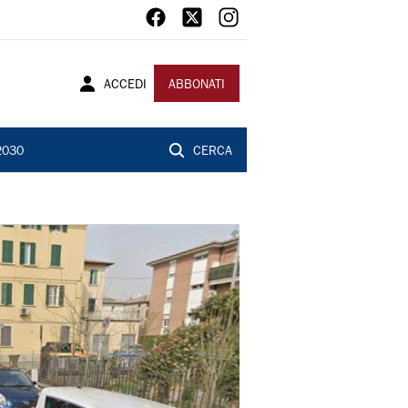
ACCEDI
ABBONATI
2030
CERCA