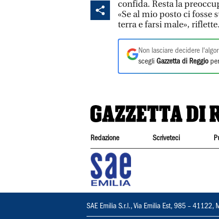
confida. Resta la preoccu
«Se al mio posto ci fosse 
terra e farsi male», riflett
Non lasciare decidere l'algor
scegli
Gazzetta di Reggio
per
Redazione
Scriveteci
P
SAE Emilia S.r.l., Via Emilia Est, 985 – 411