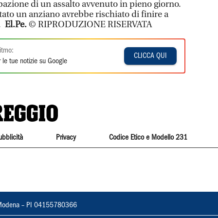
pazione di un assalto avvenuto in pieno giorno.
stato un anziano avrebbe rischiato di finire a
e.
El.Pe.
© RIPRODUZIONE RISERVATA
itmo:
CLICCA QUI
 le tue notizie su Google
ubblicità
Privacy
Codice Etico e Modello 231
22, Modena – PI 04155780366