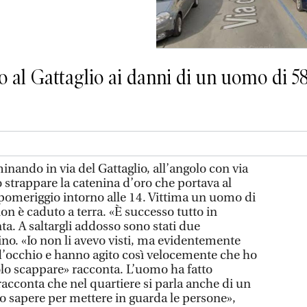
o al Gattaglio ai danni di un uomo di 5
nando in via del Gattaglio, all’angolo con via
to strappare la catenina d’oro che portava al
 pomeriggio intorno alle 14. Vittima un uomo di
on è caduto a terra. «È successo tutto in
ta. A saltargli addosso sono stati due
no. «Io non li avevo visti, ma evidentemente
d’occhio e hanno agito così velocemente che ho
olo scappare» racconta. L’uomo ha fatto
racconta che nel quartiere si parla anche di un
rlo sapere per mettere in guarda le persone»,