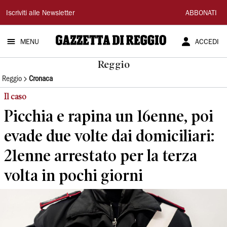
Gazzetta
Iscriviti alle Newsletter
ABBONATI
di
MENU
ACCEDI
Reggio
Reggio
Reggio
Cronaca
Il caso
Picchia e rapina un 16enne, poi
evade due volte dai domiciliari:
21enne arrestato per la terza
volta in pochi giorni