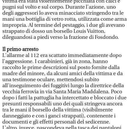
vittma era stata violentemente picchiata con calci e
pugni sul volto e sul corpo. Durante l'azione, uno
degli aggressori lo aveva minacciato stringendo tra le
mani una bottiglia di vetro rotta, utilizzata come arma
impropria. Al termine del pestaggio, i due gli avevano
strappato di dosso un borsello Louis Vuitton,
dileguandosi a piedi verso la frazione di Fosdondo.
Il primo arresto
L'allarme al 112 era scattato immediatamente dopo
l'aggressione. I carabinieri, già in zona, hanno
raccolto le prime descrizioni sul posto fornite dalla
madre del minore, da alcuni amici della vittima e da
una testimone oculare, mettendosi subito
all'inseguimento dei fuggitivi lungo la direttrice della
vecchia ferrovia in via Santa Maria Maddalena. Poco
dopo i fatti la pattuglia ha intercettato e bloccato i due
presunti responsabili uno dei quali stringeva ancora
tra le mani il borsello della vittima (visibilmente
danneggiato e con i ganci strappati), contenente i
documenti e gli effetti personali del sedicenne.
L’altro, invece, nascondeva nella tasca dei pantaloni