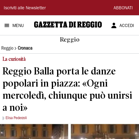
Gazzetta
Iscriviti alle Newsletter
ABBONATI
di
MENU
ACCEDI
Reggio
Reggio
Reggio
Cronaca
La curiosità
Reggio Balla porta le danze
popolari in piazza: «Ogni
mercoledì, chiunque può unirsi
a noi»
Elisa Pederzoli