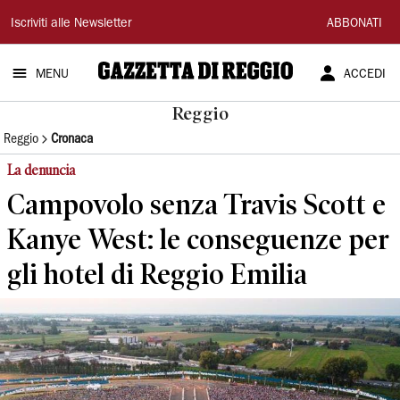
Gazzetta
Iscriviti alle Newsletter
ABBONATI
di
MENU
ACCEDI
Reggio
Reggio
Reggio
Cronaca
La denuncia
Campovolo senza Travis Scott e
Kanye West: le conseguenze per
gli hotel di Reggio Emilia