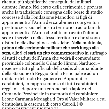
ritenuti più significativi conseguiti dai militari
durante l’anno. Nel corso della cerimonia è prevista
anche la tradizionale consegna delle borse di studio,
concesse dalla Fondazione Manodori ai figli di
appartenenti all’Arma dei carabinieri i cui genitori
prestino servizio nel nostro territorio o ad orfani di
appartenenti all’Arma che abbiano avuto l’ultima
sede di servizio nello stesso territorio e che si sono
distinti nelle discipline scolastiche.
Nella mattinata,
prima della cerimonia militare che avrà luogo alla
sera, alle 9 ci sarà un rito commemorativo
in suffragio
di tutti i caduti dell’Arma che vedrà il comandante
provinciale colonnello Orlando Hiromi Narducci –
insieme a tutti gli ufficiali della sede, al comandante
della Stazione di Reggio Emilia Principale e ad un
militare del ruolo Brigadiere ed Appuntati e
carabinieri, in rappresentanza di tutti carabinieri
reggiani – deporre una corona nella lapide del
Comando Provinciale in memoria del carabiniere
Leone Carmana Medaglia d’Oro al Valor Militare a cui
è intitolata la caserma di corso Cairoli. l ©