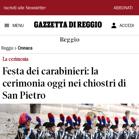
Gazzetta
Iscriviti alle Newsletter
ABBONATI
di
MENU
ACCEDI
Reggio
Reggio
Reggio
Cronaca
La cerimonia
Festa dei carabinieri: la
cerimonia oggi nei chiostri di
San Pietro