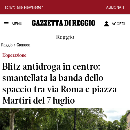
Gazzetta
Iscriviti alle Newsletter
ABBONATI
di
MENU
ACCEDI
Reggio
Reggio
Reggio
Cronaca
L’operazione
Blitz antidroga in centro:
smantellata la banda dello
spaccio tra via Roma e piazza
Martiri del 7 luglio