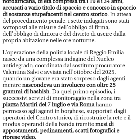
nordafricana, di età compresa tra i 19 e i 34 anni
,
accusati a vario titolo di spaccio e concorso in spaccio
di sostanze stupefacenti nel centro storico
. In attesa
del procedimento penale, i sette indagati sono stati
sottoposti alle misure dell’obbligo di firma,
dell'obbligo di dimora e del divieto di uscire dalla
propria abitazione nelle ore notturne.
L'operazione della polizia locale di Reggio Emilia
nasce da una complessa indagine del Nucleo
antidegrado, coordinata dal sostituto procuratore
Valentina Salvi e avviata nell'ottobre del 2025,
quando un giovane era stato sorpreso dagli agenti
mentre
nascondeva un involucro con oltre 25
grammi di hashish
. Da quel primo episodio, i
successivi servizi di monitoraggio nella zona tra
piazza Martiri del 7 luglio e via Roma
hanno
permesso agli agenti in borghese, supportati dagli
operatori del Centro storico, di ricostruire la rete e il
modus operandi della banda tramite
mesi di
appostamenti, pedinamenti, scatti fotografici e
riprese video
.