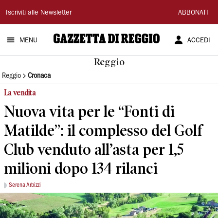
Gazzetta
Iscriviti alle Newsletter
ABBONATI
di
MENU
ACCEDI
Reggio
Reggio
Reggio
Cronaca
La vendita
Nuova vita per le “Fonti di
Matilde”: il complesso del Golf
Club venduto all’asta per 1,5
milioni dopo 134 rilanci
Serena Arbizzi