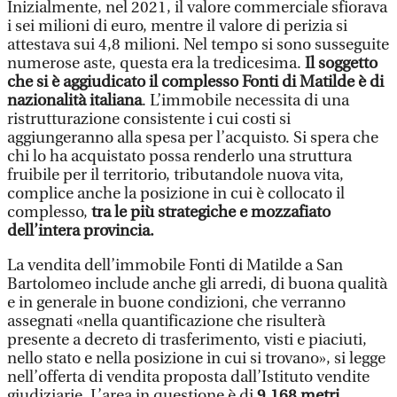
Inizialmente, nel 2021, il valore commerciale sfiorava
i sei milioni di euro, mentre il valore di perizia si
attestava sui 4,8 milioni. Nel tempo si sono susseguite
numerose aste, questa era la tredicesima.
Il soggetto
che si è aggiudicato il complesso Fonti di Matilde è di
nazionalità italiana
. L’immobile necessita di una
ristrutturazione consistente i cui costi si
aggiungeranno alla spesa per l’acquisto. Si spera che
chi lo ha acquistato possa renderlo una struttura
fruibile per il territorio, tributandole nuova vita,
complice anche la posizione in cui è collocato il
complesso,
tra le più strategiche e mozzafiato
dell’intera provincia.
La vendita dell’immobile Fonti di Matilde a San
Bartolomeo include anche gli arredi, di buona qualità
e in generale in buone condizioni, che verranno
assegnati «nella quantificazione che risulterà
presente a decreto di trasferimento, visti e piaciuti,
nello stato e nella posizione in cui si trovano», si legge
nell’offerta di vendita proposta dall’Istituto vendite
giudiziarie. L’area in questione è di
9.168 metri