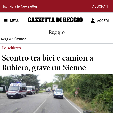
Gazzetta
Iscriviti alle Newsletter
ABBONATI
di
MENU
ACCEDI
Reggio
Reggio
Reggio
Cronaca
Lo schianto
Scontro tra bici e camion a
Rubiera, grave un 53enne