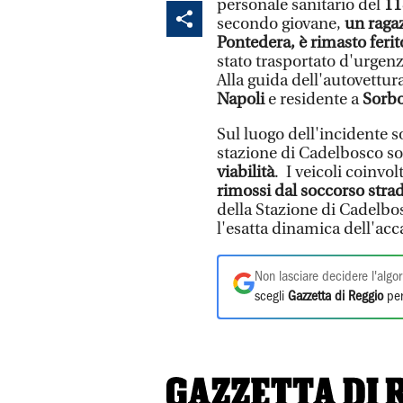
personale sanitario del
11
secondo giovane,
un ragaz
Pontedera, è rimasto ferit
stato trasportato d'urgen
Alla guida dell'autovettur
Napoli
e residente a
Sorbo
Sul luogo dell'incidente s
stazione di Cadelbosco s
viabilità
. I veicoli coinvol
rimossi dal soccorso stra
della Stazione di Cadelbos
l'esatta dinamica dell'acc
Non lasciare decidere l'algor
scegli
Gazzetta di Reggio
per