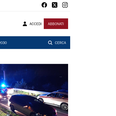
ACCEDI
ABBONATI
2030
CERCA