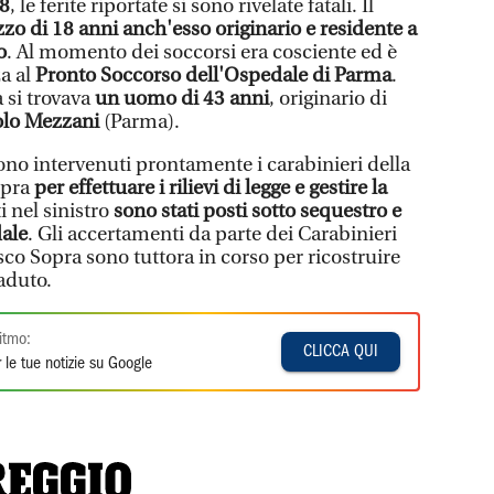
8
, le ferite riportate si sono rivelate fatali. Il
zo di 18 anni anch'esso originario e residente a
o
. Al momento dei soccorsi era cosciente ed è
za al
Pronto Soccorso dell'Ospedale di Parma
.
a si trovava
un uomo di 43 anni
, originario di
lo Mezzani
(Parma).
ono intervenuti prontamente i carabinieri della
opra
per effettuare i rilievi di legge e gestire la
ti nel sinistro
sono stati posti sotto sequestro e
dale
. Gli accertamenti da parte dei Carabinieri
co Sopra sono tuttora in corso per ricostruire
aduto.
itmo:
CLICCA QUI
 le tue notizie su Google