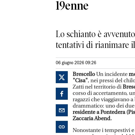
19enne
Lo schianto è avvenuto a
tentativi di rianimare i
06 giugno 2026 09:26
Brescello
Un incidente
mo
"Cisa"
, nei pressi del ch
Zatti nel territorio di
Bres
corso di accertamento, un
ragazzi che viaggiavano a 
drammatico: uno dei due 
residente a Pontedera (Pisa
Zaccaria Abend.
Nonostante i tempestivi e r