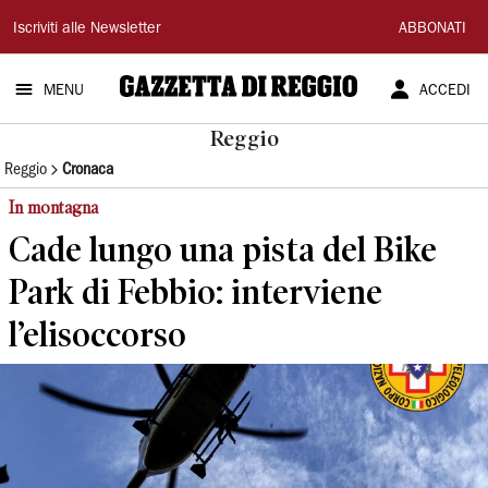
Gazzetta
Iscriviti alle Newsletter
ABBONATI
di
MENU
ACCEDI
Reggio
Reggio
Reggio
Cronaca
In montagna
Cade lungo una pista del Bike
Park di Febbio: interviene
l’elisoccorso