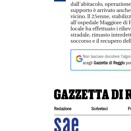
dall’abitacolo, operazione
supporto è arrivato anche
vicino. Il 25enne, stabiliz
all’ospedale Maggiore di P
locale ha effettuato i rilie
stradale, rimasto interdett
soccorso e il recupero del
Non lasciare decidere l'algor
scegli
Gazzetta di Reggio
per
Redazione
Scriveteci
P