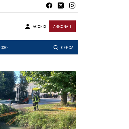
ACCEDI
ABBONATI
2030
CERCA