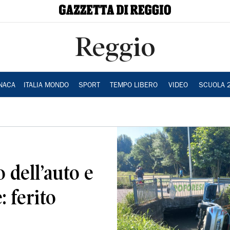
Reggio
NACA
ITALIA MONDO
SPORT
TEMPO LIBERO
VIDEO
SCUOLA 
o dell’auto e
: ferito