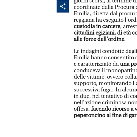
giorni scorsi, al termine d
coordinate dalla Procura 
Emilia, diretta dal procur
reggiana ha eseguito l’or
custodia in carcere
, arre
cittadini egiziani, di età 
alle forze dell’ordine
.
Le indagini condotte dagli
Emilia hanno consentito d
e caratterizzato da
una pr
conduceva il monopattino
delle vittime, ovvero colla
supporto, monitorando l'a
successiva fuga. In alcun
in due, nel tentativo di 
nell’azione criminosa non
offesa,
facendo ricorso a vi
peperoncino al fine di gar