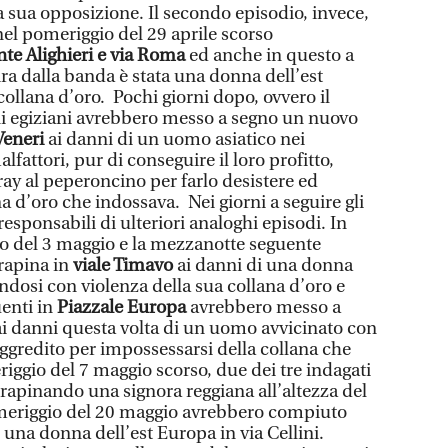
la sua opposizione. Il secondo episodio, invece,
nel pomeriggio del 29 aprile scorso
nte Alighieri e via Roma
ed anche in questo a
ra dalla banda è stata una donna dell’est
collana d’oro. Pochi giorni dopo, ovvero il
ni egiziani avrebbero messo a segno un nuovo
 Veneri
ai danni di un uomo asiatico nei
alfattori, pur di conseguire il loro profitto,
ray al peperoncino per farlo desistere ed
a d’oro che indossava. Nei giorni a seguire gli
responsabili di ulteriori analoghi episodi. In
io del 3 maggio e la mezzanotte seguente
rapina in
viale Timavo
ai danni di una donna
ndosi con violenza della sua collana d’oro e
uenti in
Piazzale Europa
avrebbero messo a
i danni questa volta di un uomo avvicinato con
aggredito per impossessarsi della collana che
riggio del 7 maggio scorso, due dei tre indagati
 rapinando una signora reggiana all’altezza del
meriggio del 20 maggio avrebbero compiuto
i una donna dell’est Europa in via Cellini.