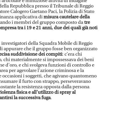
i articolate e minuziose attività di indagine
della Repubblica presso il Tribunale di Reggio
atore Calogero Gaetano Paci, la Polizia di Stato
dinanza applicativa di
misura cautelare della
stando i membri del gruppo composto da
tre
compresa tra i 19 e 21 anni, due dei quali già noti
 investigatori della Squadra Mobile di Reggio
i appurare che il gruppo fosse ben organizzato
ecisa suddivisione dei compiti
: c’era chi
, chi materialmente si impossessava dei beni
ne d’oro, e chi svolgeva funzioni di controllo e
rea per agevolare l'azione criminosa e la
e occasioni i soggetti, che agivano quantomeno
consumare il furto con strappo, perseveravano
ostante la resistenza opposta dalla persona
olenza fisica e all’utilizzo di spray al
antirsi la successiva fuga
.