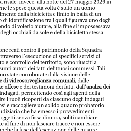
a risale, invece, alla notte del 27 maggio 2026 in
rne le spese questa volta è stato un uomo
mente dalla bicicletta e finito in balia di un
 di identificazione tra i quali figurava uno degli
endo di volerlo aiutare, alla fine si impossessava
degli occhiali da sole e della bicicletta stessa
zione reati contro il patrimonio della Squadra
traverso l’esecuzione di specifici servizi di
e controllo del territorio, sono riusciti a
esunti autori dei fatti delittuosi commessi. Tali
ono state corroborate dalla visione delle
e di videosorveglianza comunali
, dalle
ne offese
e dei testimoni dei fatti, dall’
analisi dei
 indagati, permettendo così agli agenti della
uire i ruoli ricoperti da ciascuno degli indagati
uosi e raccogliere un solido quadro probatorio
iudiziaria che ha emesso i provvedimenti
 soggetti senza fissa dimora, soliti cambiare
al fine di non lasciare tracce e non essere
 anche la fase dell’esecuzione delle misure