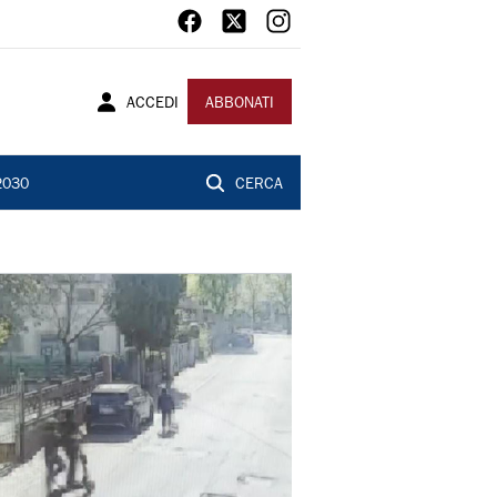
ACCEDI
ABBONATI
2030
CERCA