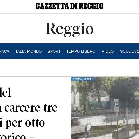
Reggio
NACA
ITALIA MONDO
SPORT
TEMPO LIBERO
VIDEO
SCUOLA 
del
 carcere tre
i per otto
torico –