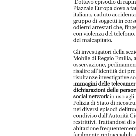
L’ottavo episodio di rapin
Piazzale Europa dove a fa
italiano, caduto accidental
gruppo di soggetti in corso
odierni arrestati che, fing
con violenza del telefono, 
del malcapitato.
Gli investigatori della se
Mobile di Reggio Emilia, at
osservazione, pedinamento 
risalire all’identità dei pr
risultanze investigative s
i
mmagini delle telecamer
dichiarazioni delle perso
social network
in uso agli
Polizia di Stato di ricostr
nei diversi episodi delitt
condiviso dall’Autorità G
restrittivi. Trattandosi di
abitazione frequentemente 
facilmente rintracciabili,