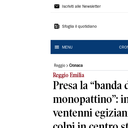
Gazzetta
Iscriviti alle Newsletter
di
Reggio
Sfoglia il quotidiano
MENU
CRO
Reggio
Cronaca
Reggio Emilia
Presa la “banda 
monopattino”: in
ventenni egizian
colpi in centro s