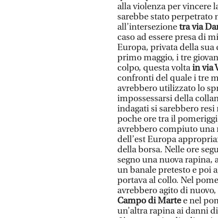
alla violenza per vincere 
sarebbe stato perpetrato 
all’intersezione
tra via Da
caso ad essere presa di mi
Europa, privata della sua 
primo maggio, i tre giova
colpo, questa volta
in via
confronti del quale i tre m
avrebbero utilizzato lo sp
impossessarsi della collan
indagati si sarebbero resi 
poche ore tra il pomerigg
avrebbero compiuto una 
dell’est Europa appropria
della borsa. Nelle ore seg
segno una nuova rapina, a
un banale pretesto e poi 
portava al collo. Nel pome
avrebbero agito di nuovo,
Campo di Marte
e nel po
un’altra rapina ai danni d