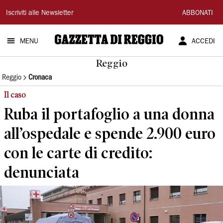
Gazzetta
Iscriviti alle Newsletter
ABBONATI
di
MENU
ACCEDI
Reggio
Reggio
Reggio
Cronaca
Il caso
Ruba il portafoglio a una donna
all’ospedale e spende 2.900 euro
con le carte di credito:
denunciata