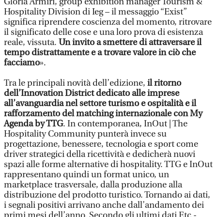
Gloria Armiri, group exhibition manager Tourism &
Hospitality Division di Ieg – il messaggio “Exist”
significa riprendere coscienza del momento, ritrovare
il significato delle cose e una loro prova di esistenza
reale, vissuta.
Un invito a smettere di attraversare il
tempo distrattamente e a trovare valore in ciò che
facciamo
».
Tra le principali novità dell’edizione,
il ritorno
dell’Innovation District dedicato alle imprese
all’avanguardia nel settore turismo e ospitalità e il
rafforzamento del matching internazionale con My
Agenda by TTG
. In contemporanea, InOut | The
Hospitality Community punterà invece su
progettazione, benessere, tecnologia e sport come
driver strategici della ricettività e dedicherà nuovi
spazi alle forme alternative di hospitality. TTG e InOut
rappresentano quindi un format unico, un
marketplace trasversale, dalla produzione alla
distribuzione del prodotto turistico. Tornando ai dati,
i segnali positivi arrivano anche dall’andamento dei
primi mesi dell’anno. Secondo gli ultimi dati Etc -