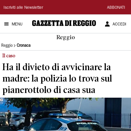
Gazzetta
Iscriviti alle Newsletter
ABBONATI
di
MENU
ACCEDI
Reggio
Reggio
Reggio
Cronaca
Il caso
Ha il divieto di avvicinare la
madre: la polizia lo trova sul
pianerottolo di casa sua