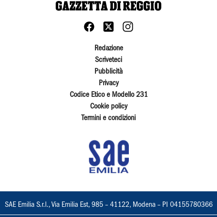
Redazione
Scriveteci
Pubblicità
Privacy
Codice Etico e Modello 231
Cookie policy
Termini e condizioni
SAE Emilia S.r.l., Via Emilia Est, 985 – 41122, Modena – PI 04155780366