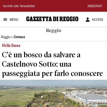
Gazzetta
Iscriviti alle Newsletter
ABBONATI
di
MENU
ACCEDI
Reggio
Reggio
Reggio
Cronaca
Nella Bassa
C’è un bosco da salvare a
Castelnovo Sotto: una
passeggiata per farlo conoscere