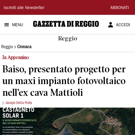
Gazzetta
Iscriviti alle Newsletter
ABBONATI
di
MENU
ACCEDI
Reggio
Reggio
Reggio
Cronaca
In Appennino
Baiso, presentato progetto per
un maxi impianto fotovoltaico
nell’ex cava Mattioli
Jacopo Della Porta