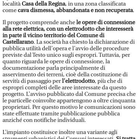
località
Casa della Regina
, in una zona classificata
come
cava dismessa, abbandonata e non recuperata
.
Il progetto comprende anche
le opere di connessione
alla rete elettrica, con un elettrodotto che interesserà
in parte il vicino territorio del Comune di
Castellarano
. La società ha chiesto la dichiarazione di
pubblica utilità dell’opera e l’avvio delle procedure
previste dal Testo unico sugli espropri. Tuttavia, per
quanto riguarda le opere di connessione, la
documentazione parla principalmente di
asservimento dei terreni, cioè della costituzione di
servitù di passaggio per
l’elettrodotto
, più che di
espropri completi delle aree interessate da questo
progetto. L’avviso pubblicato dal Comune precisa che
le particelle coinvolte appartengono a oltre cinquanta
proprietari. Per questo motivo le comunicazioni sono
state effettuate tramite pubblicazione pubblica
anziché con notifiche individuali.
L’impianto costituisce inoltre una variante agli
strumenti urbanistici dei Comuni interessati.
Si tratta