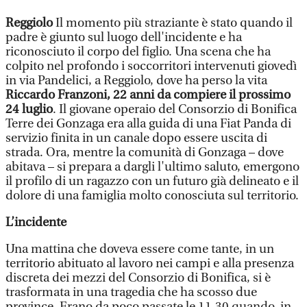
Reggiolo
Il momento più straziante è stato quando il
padre è giunto sul luogo dell'incidente e ha
riconosciuto il corpo del figlio. Una scena che ha
colpito nel profondo i soccorritori intervenuti giovedì
in via Pandelici, a Reggiolo, dove ha perso la vita
Riccardo Franzoni, 22 anni da compiere il prossimo
24 luglio
. Il giovane operaio del Consorzio di Bonifica
Terre dei Gonzaga era alla guida di una Fiat Panda di
servizio finita in un canale dopo essere uscita di
strada. Ora, mentre la comunità di Gonzaga – dove
abitava – si prepara a dargli l'ultimo saluto, emergono
il profilo di un ragazzo con un futuro già delineato e il
dolore di una famiglia molto conosciuta sul territorio.
L’incidente
Una mattina che doveva essere come tante, in un
territorio abituato al lavoro nei campi e alla presenza
discreta dei mezzi del Consorzio di Bonifica, si è
trasformata in una tragedia che ha scosso due
province. Erano da poco passate le 11.30 quando, in