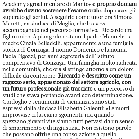
Academy agroalimentare di Mantova:
proprio domani
avrebbe dovuto sostenere l’esame oral
e, dopo aver già
superato gli scritti. A seguirlo come tutor era Simona
Maretti, ex sindaca di Moglia, che lo aveva
accompagnato nel percorso formativo. Riccardo era
figlio unico. A piangerlo restano il padre Manuele, la
madre Cinzia Belladelli, appartenente a una famiglia
storica di Gonzaga, il nonno Domenico e la nonna
Paola Pigozzi, per anni segretaria dell’Istituto
comprensivo di Gonzaga. Una famiglia molto radicata
nella comunità, che ora si stringe attorno a un dolore
difficile da contenere.
Riccardo è descritto come un
ragazzo serio, appassionato del settore agricolo, con
un futuro professionale già tracciato
e un percorso di
studi che stava portando avanti con determinazione.
Cordoglio e sentimenti di vicinanza sono stati
espressi dalla sindaca Elisabetta Galeotti: «Le morti
improvvise ci lasciano sgomenti, ma quando
spezzano giovani vite siamo tutti pervasi da un senso
di smarrimento e di ingiustizia. Non esistono parole
che possano offrire una consolazione a quello