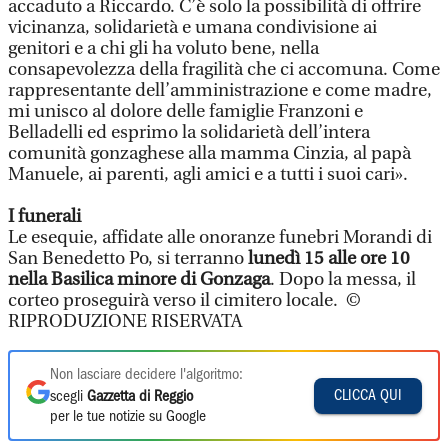
accaduto a Riccardo. C’è solo la possibilità di offrire
vicinanza, solidarietà e umana condivisione ai
genitori e a chi gli ha voluto bene, nella
consapevolezza della fragilità che ci accomuna. Come
rappresentante dell’amministrazione e come madre,
mi unisco al dolore delle famiglie Franzoni e
Belladelli ed esprimo la solidarietà dell’intera
comunità gonzaghese alla mamma Cinzia, al papà
Manuele, ai parenti, agli amici e a tutti i suoi cari».
I funerali
Le esequie, affidate alle onoranze funebri Morandi di
San Benedetto Po, si terranno
lunedì 15 alle ore 10
nella Basilica minore di Gonzaga
. Dopo la messa, il
corteo proseguirà verso il cimitero locale. ©
RIPRODUZIONE RISERVATA
Non lasciare decidere l'algoritmo:
CLICCA QUI
scegli
Gazzetta di Reggio
per le tue notizie su Google