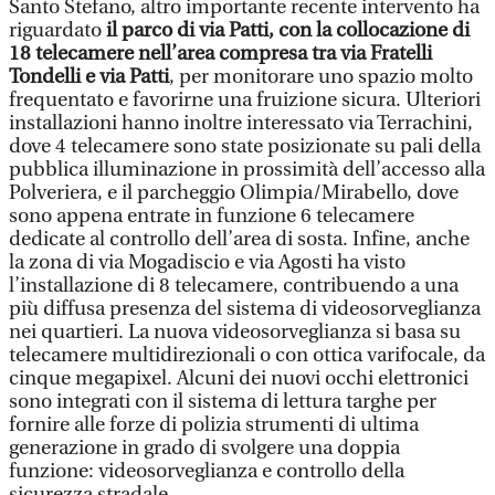
Santo Stefano, altro importante recente intervento ha
riguardato
il parco di via Patti, con la collocazione di
18 telecamere nell’area compresa tra via Fratelli
Tondelli e via Patti
, per monitorare uno spazio molto
frequentato e favorirne una fruizione sicura. Ulteriori
installazioni hanno inoltre interessato via Terrachini,
dove 4 telecamere sono state posizionate su pali della
pubblica illuminazione in prossimità dell’accesso alla
Polveriera, e il parcheggio Olimpia/Mirabello, dove
sono appena entrate in funzione 6 telecamere
dedicate al controllo dell’area di sosta. Infine, anche
la zona di via Mogadiscio e via Agosti ha visto
l’installazione di 8 telecamere, contribuendo a una
più diffusa presenza del sistema di videosorveglianza
nei quartieri. La nuova videosorveglianza si basa su
telecamere multidirezionali o con ottica varifocale, da
cinque megapixel. Alcuni dei nuovi occhi elettronici
sono integrati con il sistema di lettura targhe per
fornire alle forze di polizia strumenti di ultima
generazione in grado di svolgere una doppia
funzione: videosorveglianza e controllo della
sicurezza stradale.