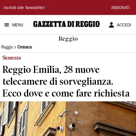
Gazzetta
Iscriviti alle Newsletter
ABBONATI
di
MENU
ACCEDI
Reggio
Reggio
Reggio
Cronaca
Sicurezza
Reggio Emilia, 28 nuove
telecamere di sorveglianza.
Ecco dove e come fare richiesta