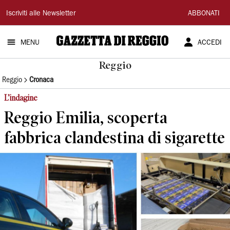
Gazzetta
Iscriviti alle Newsletter
ABBONATI
di
MENU
ACCEDI
Reggio
Reggio
Reggio
Cronaca
L’indagine
Reggio Emilia, scoperta
fabbrica clandestina di sigarette