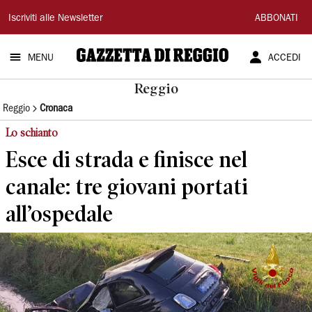
Gazzetta
Iscriviti alle Newsletter
ABBONATI
di
MENU
ACCEDI
Reggio
Reggio
Reggio
Cronaca
Lo schianto
Esce di strada e finisce nel
canale: tre giovani portati
all’ospedale