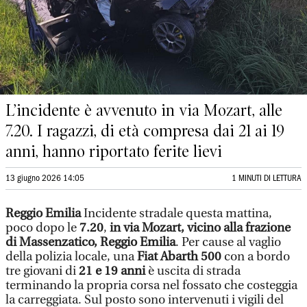
L’incidente è avvenuto in via Mozart, alle
7.20. I ragazzi, di età compresa dai 21 ai 19
anni, hanno riportato ferite lievi
13 giugno 2026 14:05
1 MINUTI DI LETTURA
Reggio Emilia
Incidente stradale questa mattina,
poco dopo le
7.20
,
in via Mozart, vicino alla frazione
di Massenzatico, Reggio Emilia
. Per cause al vaglio
della polizia locale, una
Fiat Abarth 500
con a bordo
tre giovani di
21 e 19 anni
è uscita di strada
terminando la propria corsa nel fossato che costeggia
la carreggiata. Sul posto sono intervenuti i vigili del