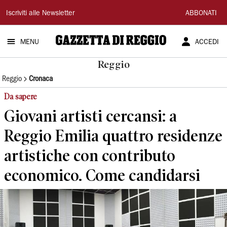
Gazzetta
Iscriviti alle Newsletter
ABBONATI
di
MENU
ACCEDI
Reggio
Reggio
Reggio
Cronaca
Da sapere
Giovani artisti cercansi: a
Reggio Emilia quattro residenze
artistiche con contributo
economico. Come candidarsi