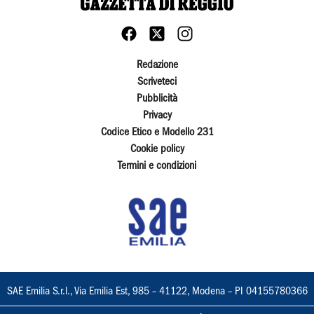
Redazione
Scriveteci
Pubblicità
Privacy
Codice Etico e Modello 231
Cookie policy
Termini e condizioni
SAE Emilia S.r.l., Via Emilia Est, 985 – 41122, Modena – PI 04155780366