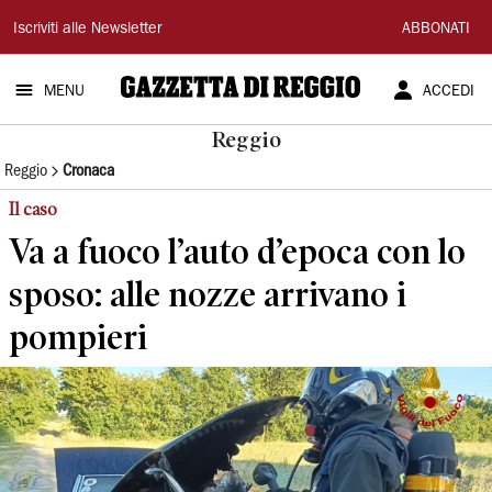
Gazzetta
Iscriviti alle Newsletter
ABBONATI
di
MENU
ACCEDI
Reggio
Reggio
Reggio
Cronaca
Il caso
Va a fuoco l’auto d’epoca con lo
sposo: alle nozze arrivano i
pompieri