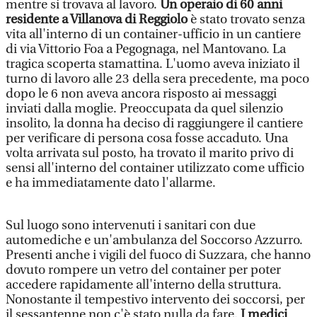
mentre si trovava al lavoro.
Un operaio di 60 anni
residente a Villanova di Reggiolo
è stato trovato senza
vita all'interno di un container-ufficio in un cantiere
di via Vittorio Foa a Pegognaga, nel Mantovano. La
tragica scoperta stamattina. L'uomo aveva iniziato il
turno di lavoro alle 23 della sera precedente, ma poco
dopo le 6 non aveva ancora risposto ai messaggi
inviati dalla moglie. Preoccupata da quel silenzio
insolito, la donna ha deciso di raggiungere il cantiere
per verificare di persona cosa fosse accaduto. Una
volta arrivata sul posto, ha trovato il marito privo di
sensi all'interno del container utilizzato come ufficio
e ha immediatamente dato l'allarme.
Sul luogo sono intervenuti i sanitari con due
automediche e un'ambulanza del Soccorso Azzurro.
Presenti anche i vigili del fuoco di Suzzara, che hanno
dovuto rompere un vetro del container per poter
accedere rapidamente all'interno della struttura.
Nonostante il tempestivo intervento dei soccorsi, per
il sessantenne non c'è stato nulla da fare.
I medici