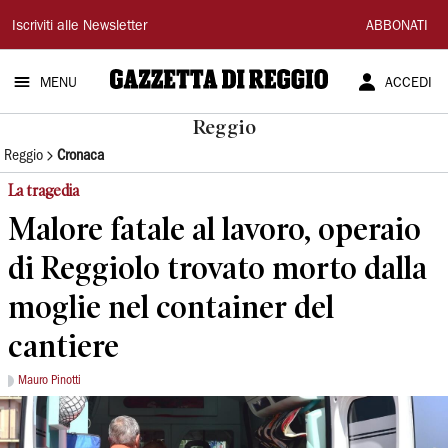
Gazzetta
Iscriviti alle Newsletter
ABBONATI
di
MENU
ACCEDI
Reggio
Reggio
Reggio
Cronaca
La tragedia
Malore fatale al lavoro, operaio
di Reggiolo trovato morto dalla
moglie nel container del
cantiere
Mauro Pinotti