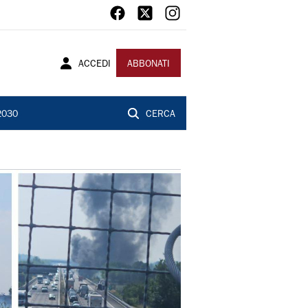
ACCEDI
ABBONATI
2030
CERCA